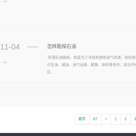
11-04
怎样勘探石油
所谓石油勘探，就是为了寻找和查明油气资源，而利用
识生油、储油、油气运移、聚集、保存等条件，综合评
区...
首页
87
<
1
2