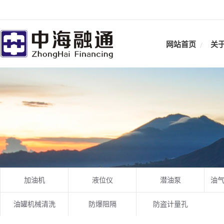
网站首页
关
加油机
液位仪
潜油泵
油
油罐机械清洗
防爆阻隔
防盗计量孔