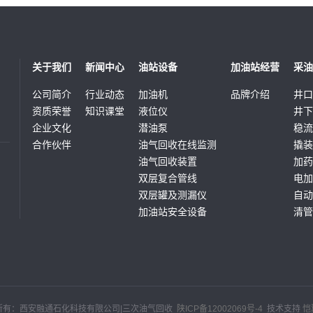
关于我们
新闻中心
油站设备
加油站经营
采油
公司简介
行业动态
加油机
品牌介绍
井口
资质荣誉
知识课堂
液位仪
井下
企业文化
潜油泵
稳流
合作伙伴
油气回收在线监测
撬装
油气回收装置
加药
双层复合管线
电加
双层罐及测漏仪
自动
加油站安全设备
清管
油罐机械清洗
计量
防爆阻隔
气液
防盗计量孔
井口
井口
套管
所有：西安融通石化科技有限公司|三次油气回收
陕ICP备12002069号-4
技术支持
恺
计量