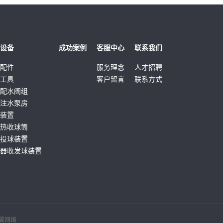
设备
成功案例
客服中心
联系我们
配件
服务理念
人才招聘
工具
客户留言
联系方式
配水阀组
注水泵房
装置
热收球筒
投球装置
器收发球装置
装置
分离器
加药包、分液包
防盗箱
换热器
翼网络
增压撬